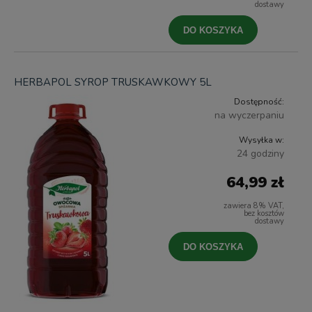
dostawy
DO KOSZYKA
HERBAPOL SYROP TRUSKAWKOWY 5L
Dostępność:
na wyczerpaniu
Wysyłka w:
24 godziny
64,99 zł
zawiera 8% VAT,
bez kosztów
dostawy
DO KOSZYKA