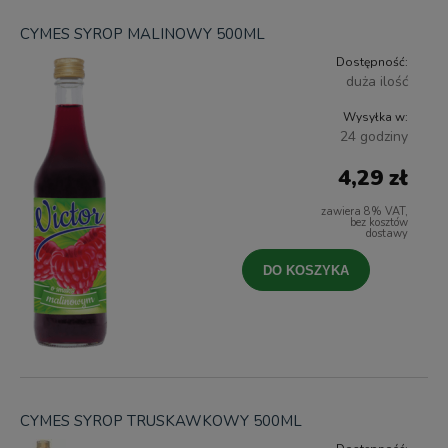
CYMES SYROP MALINOWY 500ML
Dostępność:
duża ilość
Wysyłka w:
24 godziny
4,29 zł
zawiera 8% VAT,
bez kosztów
dostawy
DO KOSZYKA
CYMES SYROP TRUSKAWKOWY 500ML