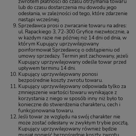
zwrotem płatności do czasu otrzymania towaru
lub do czasu dostarczenia mu dowodu jego
odesłania, w zależności od tego, które zdarzenie
nastąpi wcześniej.
Sprzedawca prosi o zwracanie towaru na adres:
ul. Rapackiego 3, 72-300 Gryfice niezwłocznie, a
w każdym razie nie później niż 14 dni od dnia, w
którym Kupujący uprzywilejowany
poinformował Sprzedawcę o odstąpieniu od
umowy sprzedaży. Termin jest zachowany, jeżeli
Kupujący uprzywilejowany odeśle towar przed
upływem terminu 14 dni.
Kupujący uprzywilejowany ponosi
bezpośrednie koszty zwrotu towaru.
Kupujący uprzywilejowany odpowiada tylko za
zmniejszenie wartości towaru wynikające z
korzystania z niego w sposób inny niż było to
konieczne do stwierdzenia charakteru, cech i
funkcjonowania towaru.
Jeśli towar ze względu na swój charakter nie
może zostać odesłany w zwykłym trybie pocztą,
Kupujący uprzywilejowany również będzie
musiał ponieść bezpośrednie koszty zwrotu